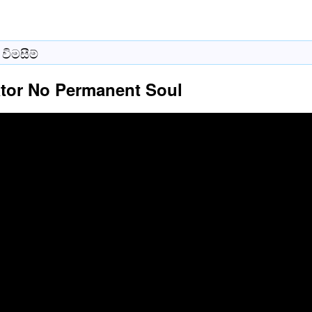
විමසීම්
tor No Permanent Soul