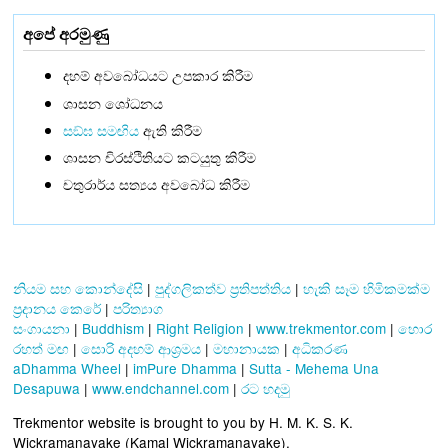
අපේ අරමුණු
දහම් අවබෝධයට උපකාර කිරීම
ශාසන ශෝධනය
සඞ්‌ඝ සමඟිය
ඇති කිරීම
ශාසන චිරස්ථිතියට කටයුතු කිරීම
චතුරාර්ය සත්‍යය අවබෝධ කිරීම
නියම සහ කොන්දේසි
|
පුද්ගලිකත්ව ප්‍රතිපත්තිය
|
හැකි සෑම හිමිකමක්ම
ප්‍රදානය කෙරේ
|
පරිත්‍යාග
සංගායනා
|
Buddhism
|
Right Religion
|
www.trekmentor.com
|
හොර
රහත් මඟ
|
සොරි අදහම් ආශ්‍රමය
|
මහානායක
|
අධිකරණ
aDhamma Wheel
|
imPure Dhamma
|
Sutta - Mehema Una
Desapuwa
|
www.endchannel.com
|
රට හදමු
Trekmentor website is brought to you by H. M. K. S. K.
Wickramanayake (Kamal Wickramanayake).