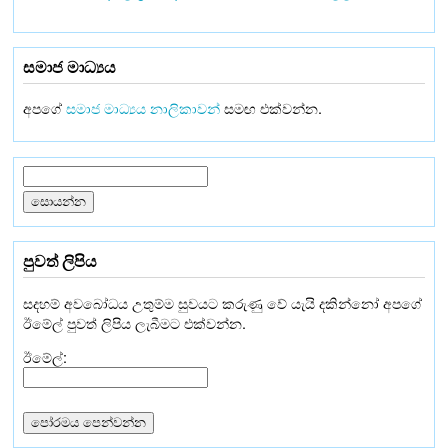
සමාජ මාධ්‍යය
අපගේ
සමාජ මාධ්‍යය නාලිකාවන්
සමඟ එක්වන්න.
පුවත් ලිපිය
සදහම් අවබෝධය උතුම්ම සුවයට කරුණු වේ යැයි දකින්නෝ අපගේ
ඊමේල් පුවත් ලිපිය ලැබීමට එක්වන්න.
ඊමේල්: