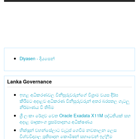
Diyasen - දියසෙන්
Lanka Governance
ඉහළ අධිකරණවල විනිසුරුවරුන්ගේ විශ්‍රාම වයස දීර්ඝ
කිරීමට අදාළව අධිකරණ විනිසුරුවරුන් අතර බරපතල ගැටලු
නිර්මාණය වී තිබීම
ශ්‍රී ලංකා රේගුව වෙත Oracle Exadata X11M පද්ධතියක් සහ
අදාළ මෘදුකාංග ප්‍රසම්පාදනය අධීක්ෂණය
භික්ෂූන් වහන්සේලාට වැටුප් ගෙවීම නවතාලන ලෙස
විශ්වවිද්‍යාල ප්‍රතිපාදන කොමිෂන් සභාවෙන් ඉල්ලීම