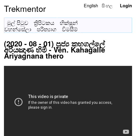
English
සිංහල
Trekmentor
Login
මුල් පිටුව
ත්‍රිපිටකය
භික්ෂූන්
වහන්සේලා
පරිත්‍යාග
විමසීම්
(2020 - 08 - 01) පූජ්‍ය කහගල්ලේ
අරියඤාණ හිමි - Ven. Kahagalle
Ariyagnana thero