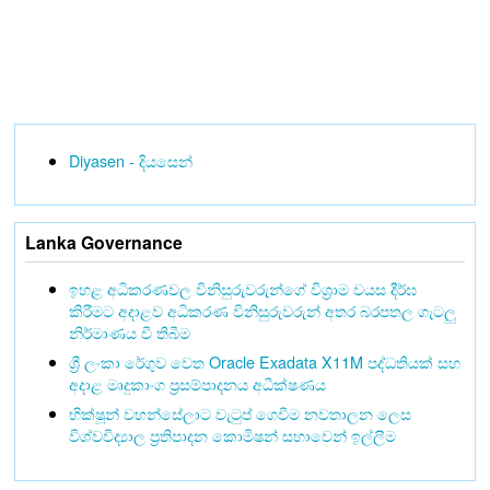
Diyasen - දියසෙන්
Lanka Governance
ඉහළ අධිකරණවල විනිසුරුවරුන්ගේ විශ්‍රාම වයස දීර්ඝ
කිරීමට අදාළව අධිකරණ විනිසුරුවරුන් අතර බරපතල ගැටලු
නිර්මාණය වී තිබීම
ශ්‍රී ලංකා රේගුව වෙත Oracle Exadata X11M පද්ධතියක් සහ
අදාළ මෘදුකාංග ප්‍රසම්පාදනය අධීක්ෂණය
භික්ෂූන් වහන්සේලාට වැටුප් ගෙවීම නවතාලන ලෙස
විශ්වවිද්‍යාල ප්‍රතිපාදන කොමිෂන් සභාවෙන් ඉල්ලීම