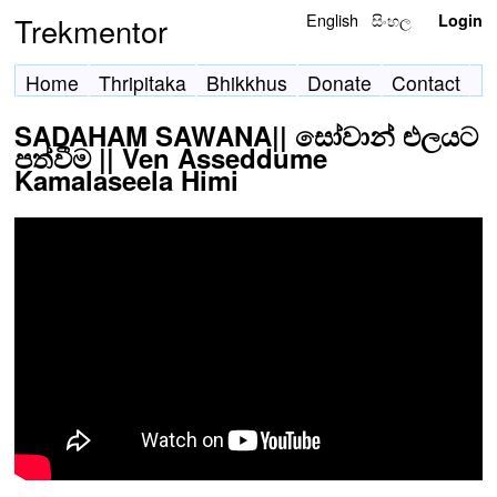
English
සිංහල
Trekmentor
Login
Home
Thripitaka
Bhikkhus
Donate
Contact
SADAHAM SAWANA|| සෝවාන් ළුලයට
පත්වීම || Ven Asseddume
Kamalaseela Himi