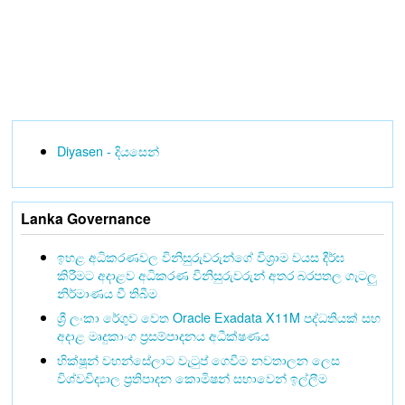
Diyasen - දියසෙන්
Lanka Governance
ඉහළ අධිකරණවල විනිසුරුවරුන්ගේ විශ්‍රාම වයස දීර්ඝ
කිරීමට අදාළව අධිකරණ විනිසුරුවරුන් අතර බරපතල ගැටලු
නිර්මාණය වී තිබීම
ශ්‍රී ලංකා රේගුව වෙත Oracle Exadata X11M පද්ධතියක් සහ
අදාළ මෘදුකාංග ප්‍රසම්පාදනය අධීක්ෂණය
භික්ෂූන් වහන්සේලාට වැටුප් ගෙවීම නවතාලන ලෙස
විශ්වවිද්‍යාල ප්‍රතිපාදන කොමිෂන් සභාවෙන් ඉල්ලීම