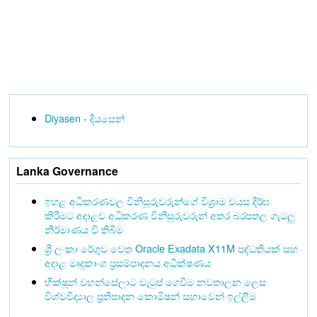
Diyasen - දියසෙන්
Lanka Governance
ඉහළ අධිකරණවල විනිසුරුවරුන්ගේ විශ්‍රාම වයස දීර්ඝ
කිරීමට අදාළව අධිකරණ විනිසුරුවරුන් අතර බරපතල ගැටලු
නිර්මාණය වී තිබීම
ශ්‍රී ලංකා රේගුව වෙත Oracle Exadata X11M පද්ධතියක් සහ
අදාළ මෘදුකාංග ප්‍රසම්පාදනය අධීක්ෂණය
භික්ෂූන් වහන්සේලාට වැටුප් ගෙවීම නවතාලන ලෙස
විශ්වවිද්‍යාල ප්‍රතිපාදන කොමිෂන් සභාවෙන් ඉල්ලීම