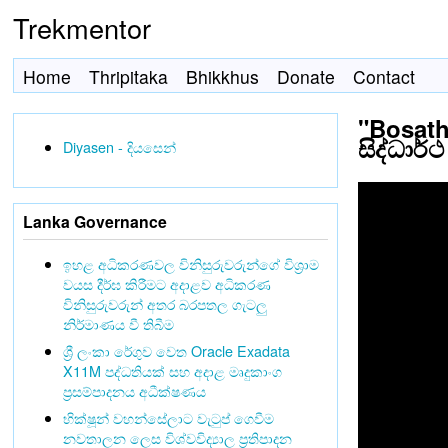
Trekmentor
Home
Thripitaka
Bhikkhus
Donate
Contact
"Bosath 
සිද්ධාර්ථ
Diyasen - දියසෙන්
Lanka Governance
ඉහළ අධිකරණවල විනිසුරුවරුන්ගේ විශ්‍රාම
වයස දීර්ඝ කිරීමට අදාළව අධිකරණ
විනිසුරුවරුන් අතර බරපතල ගැටලු
නිර්මාණය වී තිබීම
ශ්‍රී ලංකා රේගුව වෙත Oracle Exadata
X11M පද්ධතියක් සහ අදාළ මෘදුකාංග
ප්‍රසම්පාදනය අධීක්ෂණය
භික්ෂූන් වහන්සේලාට වැටුප් ගෙවීම
නවතාලන ලෙස විශ්වවිද්‍යාල ප්‍රතිපාදන