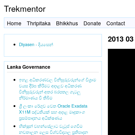
Trekmentor
Home
Thripitaka
Bhikkhus
Donate
Contact
2013 03
Diyasen - දියසෙන්
Lanka Governance
ඉහළ අධිකරණවල විනිසුරුවරුන්ගේ විශ්‍රාම
වයස දීර්ඝ කිරීමට අදාළව අධිකරණ
විනිසුරුවරුන් අතර බරපතල ගැටලු
නිර්මාණය වී තිබීම
ශ්‍රී ලංකා රේගුව වෙත Oracle Exadata
X11M පද්ධතියක් සහ අදාළ මෘදුකාංග
ප්‍රසම්පාදනය අධීක්ෂණය
භික්ෂූන් වහන්සේලාට වැටුප් ගෙවීම
නවතාලන ලෙස විශ්වවිද්‍යාල ප්‍රතිපාදන