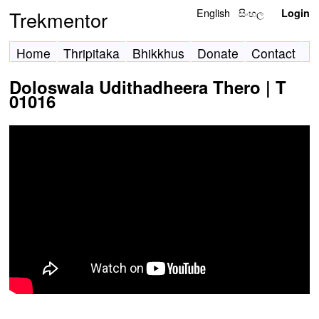
English
සිංහල
Trekmentor
Login
Home
Thripitaka
Bhikkhus
Donate
Contact
Doloswala Udithadheera Thero | T
01016