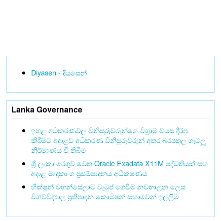
Diyasen - දියසෙන්
Lanka Governance
ඉහළ අධිකරණවල විනිසුරුවරුන්ගේ විශ්‍රාම වයස දීර්ඝ
කිරීමට අදාළව අධිකරණ විනිසුරුවරුන් අතර බරපතල ගැටලු
නිර්මාණය වී තිබීම
ශ්‍රී ලංකා රේගුව වෙත Oracle Exadata X11M පද්ධතියක් සහ
අදාළ මෘදුකාංග ප්‍රසම්පාදනය අධීක්ෂණය
භික්ෂූන් වහන්සේලාට වැටුප් ගෙවීම නවතාලන ලෙස
විශ්වවිද්‍යාල ප්‍රතිපාදන කොමිෂන් සභාවෙන් ඉල්ලීම