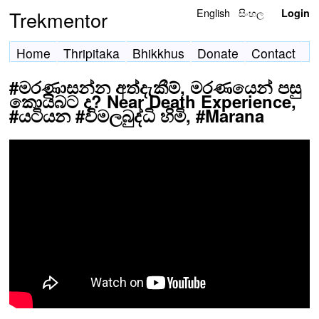
English
සිංහල
Trekmentor
Login
Home
Thripitaka
Bhikkhus
Donate
Contact
#මරණාසන්න අත්දැකීම්, මරණයෙන් පසු
කොයිබට ද? Near Death Experience,
#යටියන #විමලබුද්ධි හිමි, #Marana