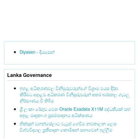
Diyasen - දියසෙන්
Lanka Governance
ඉහළ අධිකරණවල විනිසුරුවරුන්ගේ විශ්‍රාම වයස දීර්ඝ
කිරීමට අදාළව අධිකරණ විනිසුරුවරුන් අතර බරපතල ගැටලු
නිර්මාණය වී තිබීම
ශ්‍රී ලංකා රේගුව වෙත Oracle Exadata X11M පද්ධතියක් සහ
අදාළ මෘදුකාංග ප්‍රසම්පාදනය අධීක්ෂණය
භික්ෂූන් වහන්සේලාට වැටුප් ගෙවීම නවතාලන ලෙස
විශ්වවිද්‍යාල ප්‍රතිපාදන කොමිෂන් සභාවෙන් ඉල්ලීම