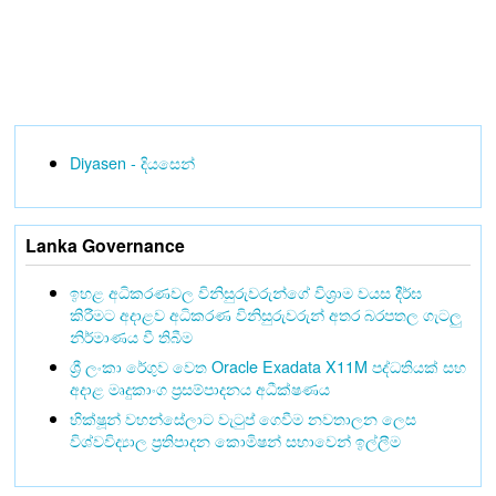
Diyasen - දියසෙන්
Lanka Governance
ඉහළ අධිකරණවල විනිසුරුවරුන්ගේ විශ්‍රාම වයස දීර්ඝ
කිරීමට අදාළව අධිකරණ විනිසුරුවරුන් අතර බරපතල ගැටලු
නිර්මාණය වී තිබීම
ශ්‍රී ලංකා රේගුව වෙත Oracle Exadata X11M පද්ධතියක් සහ
අදාළ මෘදුකාංග ප්‍රසම්පාදනය අධීක්ෂණය
භික්ෂූන් වහන්සේලාට වැටුප් ගෙවීම නවතාලන ලෙස
විශ්වවිද්‍යාල ප්‍රතිපාදන කොමිෂන් සභාවෙන් ඉල්ලීම