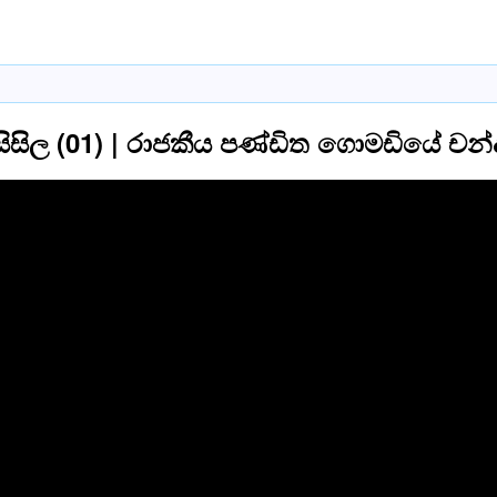
 සිසිල (01) | රාජකීය පණ්ඩිත ගොමඩියේ චන