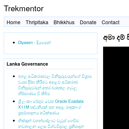
Trekmentor
Home
Thripitaka
Bhikkhus
Donate
Contact
අමා දම්
Diyasen - දියසෙන්
Lanka Governance
ඉහළ අධිකරණවල විනිසුරුවරුන්ගේ විශ්‍රාම
වයස දීර්ඝ කිරීමට අදාළව අධිකරණ
විනිසුරුවරුන් අතර බරපතල ගැටලු
නිර්මාණය වී තිබීම
ශ්‍රී ලංකා රේගුව වෙත Oracle Exadata
X11M පද්ධතියක් සහ අදාළ මෘදුකාංග
ප්‍රසම්පාදනය අධීක්ෂණය
භික්ෂූන් වහන්සේලාට වැටුප් ගෙවීම
නවතාලන ලෙස විශ්වවිද්‍යාල ප්‍රතිපාදන