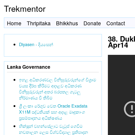
Trekmentor
Home
Thripitaka
Bhikkhus
Donate
Contact
38. Duk
Apr14
Diyasen - දියසෙන්
Lanka Governance
ඉහළ අධිකරණවල විනිසුරුවරුන්ගේ විශ්‍රාම
වයස දීර්ඝ කිරීමට අදාළව අධිකරණ
විනිසුරුවරුන් අතර බරපතල ගැටලු
නිර්මාණය වී තිබීම
ශ්‍රී ලංකා රේගුව වෙත Oracle Exadata
X11M පද්ධතියක් සහ අදාළ මෘදුකාංග
ප්‍රසම්පාදනය අධීක්ෂණය
භික්ෂූන් වහන්සේලාට වැටුප් ගෙවීම
නවතාලන ලෙස විශ්වවිද්‍යාල ප්‍රතිපාදන