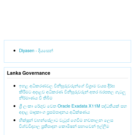
Diyasen - දියසෙන්
Lanka Governance
ඉහළ අධිකරණවල විනිසුරුවරුන්ගේ විශ්‍රාම වයස දීර්ඝ
කිරීමට අදාළව අධිකරණ විනිසුරුවරුන් අතර බරපතල ගැටලු
නිර්මාණය වී තිබීම
ශ්‍රී ලංකා රේගුව වෙත Oracle Exadata X11M පද්ධතියක් සහ
අදාළ මෘදුකාංග ප්‍රසම්පාදනය අධීක්ෂණය
භික්ෂූන් වහන්සේලාට වැටුප් ගෙවීම නවතාලන ලෙස
විශ්වවිද්‍යාල ප්‍රතිපාදන කොමිෂන් සභාවෙන් ඉල්ලීම