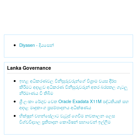
Diyasen - දියසෙන්
Lanka Governance
ඉහළ අධිකරණවල විනිසුරුවරුන්ගේ විශ්‍රාම වයස දීර්ඝ
කිරීමට අදාළව අධිකරණ විනිසුරුවරුන් අතර බරපතල ගැටලු
නිර්මාණය වී තිබීම
ශ්‍රී ලංකා රේගුව වෙත Oracle Exadata X11M පද්ධතියක් සහ
අදාළ මෘදුකාංග ප්‍රසම්පාදනය අධීක්ෂණය
භික්ෂූන් වහන්සේලාට වැටුප් ගෙවීම නවතාලන ලෙස
විශ්වවිද්‍යාල ප්‍රතිපාදන කොමිෂන් සභාවෙන් ඉල්ලීම