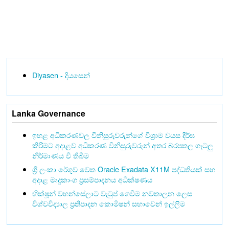
Diyasen - දියසෙන්
Lanka Governance
ඉහළ අධිකරණවල විනිසුරුවරුන්ගේ විශ්‍රාම වයස දීර්ඝ
කිරීමට අදාළව අධිකරණ විනිසුරුවරුන් අතර බරපතල ගැටලු
නිර්මාණය වී තිබීම
ශ්‍රී ලංකා රේගුව වෙත Oracle Exadata X11M පද්ධතියක් සහ
අදාළ මෘදුකාංග ප්‍රසම්පාදනය අධීක්ෂණය
භික්ෂූන් වහන්සේලාට වැටුප් ගෙවීම නවතාලන ලෙස
විශ්වවිද්‍යාල ප්‍රතිපාදන කොමිෂන් සභාවෙන් ඉල්ලීම