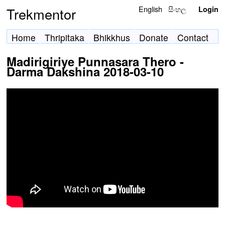
English
සිංහල
Trekmentor
Login
Home
Thripitaka
Bhikkhus
Donate
Contact
Madirigiriye Punnasara Thero -
Darma Dakshina 2018-03-10