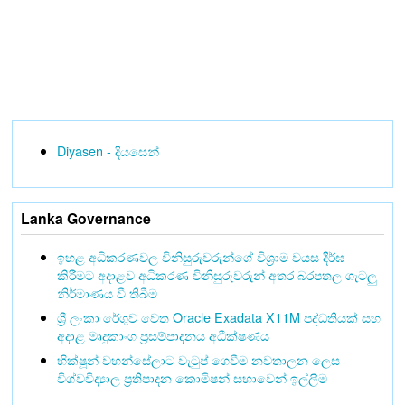
Diyasen - දියසෙන්
Lanka Governance
ඉහළ අධිකරණවල විනිසුරුවරුන්ගේ විශ්‍රාම වයස දීර්ඝ
කිරීමට අදාළව අධිකරණ විනිසුරුවරුන් අතර බරපතල ගැටලු
නිර්මාණය වී තිබීම
ශ්‍රී ලංකා රේගුව වෙත Oracle Exadata X11M පද්ධතියක් සහ
අදාළ මෘදුකාංග ප්‍රසම්පාදනය අධීක්ෂණය
භික්ෂූන් වහන්සේලාට වැටුප් ගෙවීම නවතාලන ලෙස
විශ්වවිද්‍යාල ප්‍රතිපාදන කොමිෂන් සභාවෙන් ඉල්ලීම