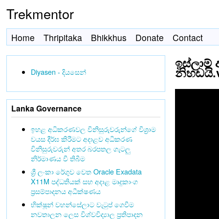
Trekmentor
Home
Thripitaka
Bhikkhus
Donate
Contact
ඉස්ලාම්
නිහඩයි.
Diyasen - දියසෙන්
Lanka Governance
ඉහළ අධිකරණවල විනිසුරුවරුන්ගේ විශ්‍රාම
වයස දීර්ඝ කිරීමට අදාළව අධිකරණ
විනිසුරුවරුන් අතර බරපතල ගැටලු
නිර්මාණය වී තිබීම
ශ්‍රී ලංකා රේගුව වෙත Oracle Exadata
X11M පද්ධතියක් සහ අදාළ මෘදුකාංග
ප්‍රසම්පාදනය අධීක්ෂණය
භික්ෂූන් වහන්සේලාට වැටුප් ගෙවීම
නවතාලන ලෙස විශ්වවිද්‍යාල ප්‍රතිපාදන