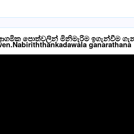
 ආගමික පොත්වලින් මිනිමැරිම ඉගැන්වීම ග
ven.Nabiriththankadawala ganarathana