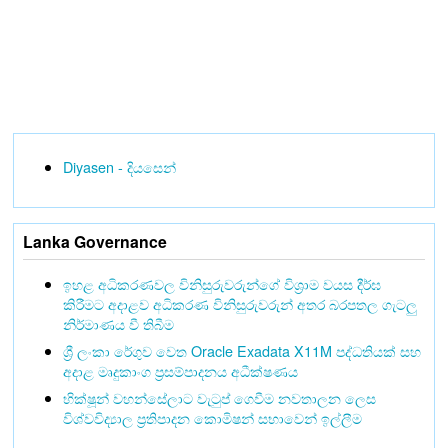
Diyasen - දියසෙන්
Lanka Governance
ඉහළ අධිකරණවල විනිසුරුවරුන්ගේ විශ්‍රාම වයස දීර්ඝ
කිරීමට අදාළව අධිකරණ විනිසුරුවරුන් අතර බරපතල ගැටලු
නිර්මාණය වී තිබීම
ශ්‍රී ලංකා රේගුව වෙත Oracle Exadata X11M පද්ධතියක් සහ
අදාළ මෘදුකාංග ප්‍රසම්පාදනය අධීක්ෂණය
භික්ෂූන් වහන්සේලාට වැටුප් ගෙවීම නවතාලන ලෙස
විශ්වවිද්‍යාල ප්‍රතිපාදන කොමිෂන් සභාවෙන් ඉල්ලීම