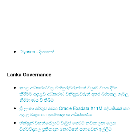
Diyasen - දියසෙන්
Lanka Governance
ඉහළ අධිකරණවල විනිසුරුවරුන්ගේ විශ්‍රාම වයස දීර්ඝ
කිරීමට අදාළව අධිකරණ විනිසුරුවරුන් අතර බරපතල ගැටලු
නිර්මාණය වී තිබීම
ශ්‍රී ලංකා රේගුව වෙත Oracle Exadata X11M පද්ධතියක් සහ
අදාළ මෘදුකාංග ප්‍රසම්පාදනය අධීක්ෂණය
භික්ෂූන් වහන්සේලාට වැටුප් ගෙවීම නවතාලන ලෙස
විශ්වවිද්‍යාල ප්‍රතිපාදන කොමිෂන් සභාවෙන් ඉල්ලීම