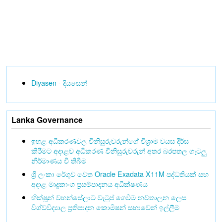
Diyasen - දියසෙන්
Lanka Governance
ඉහළ අධිකරණවල විනිසුරුවරුන්ගේ විශ්‍රාම වයස දීර්ඝ
කිරීමට අදාළව අධිකරණ විනිසුරුවරුන් අතර බරපතල ගැටලු
නිර්මාණය වී තිබීම
ශ්‍රී ලංකා රේගුව වෙත Oracle Exadata X11M පද්ධතියක් සහ
අදාළ මෘදුකාංග ප්‍රසම්පාදනය අධීක්ෂණය
භික්ෂූන් වහන්සේලාට වැටුප් ගෙවීම නවතාලන ලෙස
විශ්වවිද්‍යාල ප්‍රතිපාදන කොමිෂන් සභාවෙන් ඉල්ලීම