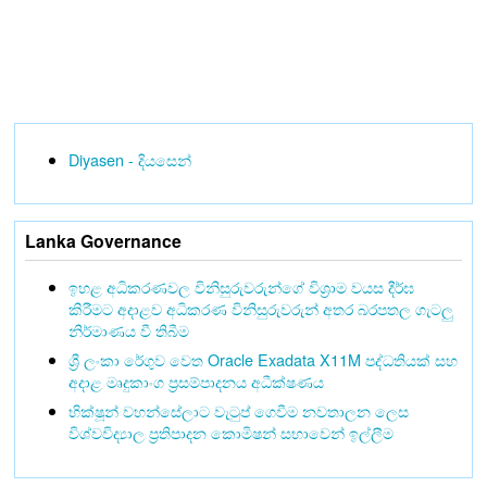
Diyasen - දියසෙන්
Lanka Governance
ඉහළ අධිකරණවල විනිසුරුවරුන්ගේ විශ්‍රාම වයස දීර්ඝ
කිරීමට අදාළව අධිකරණ විනිසුරුවරුන් අතර බරපතල ගැටලු
නිර්මාණය වී තිබීම
ශ්‍රී ලංකා රේගුව වෙත Oracle Exadata X11M පද්ධතියක් සහ
අදාළ මෘදුකාංග ප්‍රසම්පාදනය අධීක්ෂණය
භික්ෂූන් වහන්සේලාට වැටුප් ගෙවීම නවතාලන ලෙස
විශ්වවිද්‍යාල ප්‍රතිපාදන කොමිෂන් සභාවෙන් ඉල්ලීම