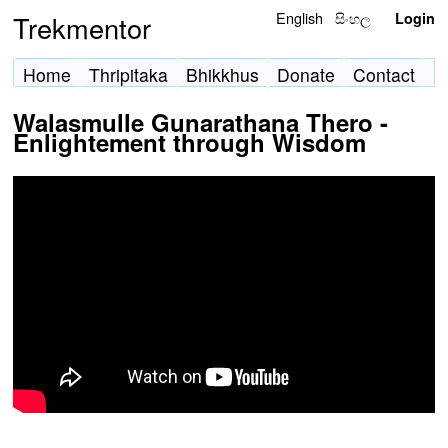
English
සිංහල
Trekmentor
Login
Home
Thripitaka
Bhikkhus
Donate
Contact
Walasmulle Gunarathana Thero -
Enlightement through Wisdom