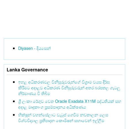
Diyasen - දියසෙන්
Lanka Governance
ඉහළ අධිකරණවල විනිසුරුවරුන්ගේ විශ්‍රාම වයස දීර්ඝ
කිරීමට අදාළව අධිකරණ විනිසුරුවරුන් අතර බරපතල ගැටලු
නිර්මාණය වී තිබීම
ශ්‍රී ලංකා රේගුව වෙත Oracle Exadata X11M පද්ධතියක් සහ
අදාළ මෘදුකාංග ප්‍රසම්පාදනය අධීක්ෂණය
භික්ෂූන් වහන්සේලාට වැටුප් ගෙවීම නවතාලන ලෙස
විශ්වවිද්‍යාල ප්‍රතිපාදන කොමිෂන් සභාවෙන් ඉල්ලීම