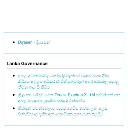
Diyasen - දියසෙන්
Lanka Governance
ඉහළ අධිකරණවල විනිසුරුවරුන්ගේ විශ්‍රාම වයස දීර්ඝ
කිරීමට අදාළව අධිකරණ විනිසුරුවරුන් අතර බරපතල ගැටලු
නිර්මාණය වී තිබීම
ශ්‍රී ලංකා රේගුව වෙත Oracle Exadata X11M පද්ධතියක් සහ
අදාළ මෘදුකාංග ප්‍රසම්පාදනය අධීක්ෂණය
භික්ෂූන් වහන්සේලාට වැටුප් ගෙවීම නවතාලන ලෙස
විශ්වවිද්‍යාල ප්‍රතිපාදන කොමිෂන් සභාවෙන් ඉල්ලීම