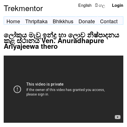
English
සිංහල
Trekmentor
Login
Home
Thripitaka
Bhikkhus
Donate
Contact
ලෝකය මැවූ ඉන්ද්‍ර හා ලොව නිෂ්පාදනය
කළ ස්ථානය Ven. Anuradhapure
Ariyajeewa thero