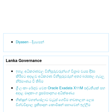
Diyasen - දියසෙන්
Lanka Governance
ඉහළ අධිකරණවල විනිසුරුවරුන්ගේ විශ්‍රාම වයස දීර්ඝ
කිරීමට අදාළව අධිකරණ විනිසුරුවරුන් අතර බරපතල ගැටලු
නිර්මාණය වී තිබීම
ශ්‍රී ලංකා රේගුව වෙත Oracle Exadata X11M පද්ධතියක් සහ
අදාළ මෘදුකාංග ප්‍රසම්පාදනය අධීක්ෂණය
භික්ෂූන් වහන්සේලාට වැටුප් ගෙවීම නවතාලන ලෙස
විශ්වවිද්‍යාල ප්‍රතිපාදන කොමිෂන් සභාවෙන් ඉල්ලීම