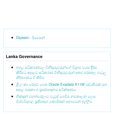
Diyasen - දියසෙන්
Lanka Governance
ඉහළ අධිකරණවල විනිසුරුවරුන්ගේ විශ්‍රාම වයස දීර්ඝ
කිරීමට අදාළව අධිකරණ විනිසුරුවරුන් අතර බරපතල ගැටලු
නිර්මාණය වී තිබීම
ශ්‍රී ලංකා රේගුව වෙත Oracle Exadata X11M පද්ධතියක් සහ
අදාළ මෘදුකාංග ප්‍රසම්පාදනය අධීක්ෂණය
භික්ෂූන් වහන්සේලාට වැටුප් ගෙවීම නවතාලන ලෙස
විශ්වවිද්‍යාල ප්‍රතිපාදන කොමිෂන් සභාවෙන් ඉල්ලීම