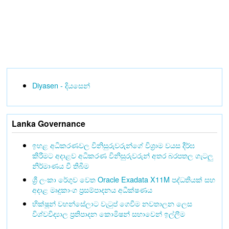
Diyasen - දියසෙන්
Lanka Governance
ඉහළ අධිකරණවල විනිසුරුවරුන්ගේ විශ්‍රාම වයස දීර්ඝ
කිරීමට අදාළව අධිකරණ විනිසුරුවරුන් අතර බරපතල ගැටලු
නිර්මාණය වී තිබීම
ශ්‍රී ලංකා රේගුව වෙත Oracle Exadata X11M පද්ධතියක් සහ
අදාළ මෘදුකාංග ප්‍රසම්පාදනය අධීක්ෂණය
භික්ෂූන් වහන්සේලාට වැටුප් ගෙවීම නවතාලන ලෙස
විශ්වවිද්‍යාල ප්‍රතිපාදන කොමිෂන් සභාවෙන් ඉල්ලීම