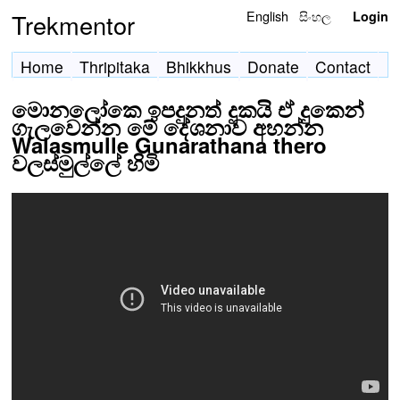
English
සිංහල
Trekmentor
Login
Home
Thripitaka
Bhikkhus
Donate
Contact
මොනලෝකෙ ඉපදුනත් දුකයි ඒ දුකෙන්
ගැලවෙන්න මේ දේශනාව අහන්න
Walasmulle Gunarathana thero
වලස්මුල්ලේ හිමි