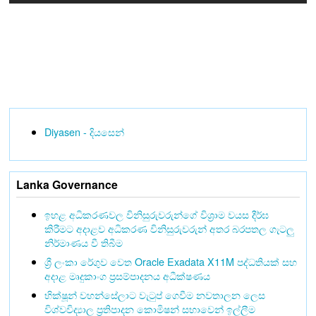
Diyasen - දියසෙන්
Lanka Governance
ඉහළ අධිකරණවල විනිසුරුවරුන්ගේ විශ්‍රාම වයස දීර්ඝ
කිරීමට අදාළව අධිකරණ විනිසුරුවරුන් අතර බරපතල ගැටලු
නිර්මාණය වී තිබීම
ශ්‍රී ලංකා රේගුව වෙත Oracle Exadata X11M පද්ධතියක් සහ
අදාළ මෘදුකාංග ප්‍රසම්පාදනය අධීක්ෂණය
භික්ෂූන් වහන්සේලාට වැටුප් ගෙවීම නවතාලන ලෙස
විශ්වවිද්‍යාල ප්‍රතිපාදන කොමිෂන් සභාවෙන් ඉල්ලීම