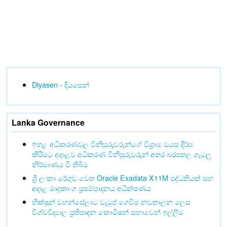
Diyasen - දියසෙන්
Lanka Governance
ඉහළ අධිකරණවල විනිසුරුවරුන්ගේ විශ්‍රාම වයස දීර්ඝ
කිරීමට අදාළව අධිකරණ විනිසුරුවරුන් අතර බරපතල ගැටලු
නිර්මාණය වී තිබීම
ශ්‍රී ලංකා රේගුව වෙත Oracle Exadata X11M පද්ධතියක් සහ
අදාළ මෘදුකාංග ප්‍රසම්පාදනය අධීක්ෂණය
භික්ෂූන් වහන්සේලාට වැටුප් ගෙවීම නවතාලන ලෙස
විශ්වවිද්‍යාල ප්‍රතිපාදන කොමිෂන් සභාවෙන් ඉල්ලීම