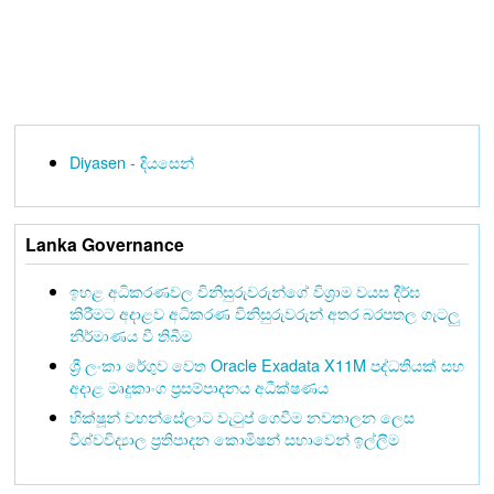
Diyasen - දියසෙන්
Lanka Governance
ඉහළ අධිකරණවල විනිසුරුවරුන්ගේ විශ්‍රාම වයස දීර්ඝ
කිරීමට අදාළව අධිකරණ විනිසුරුවරුන් අතර බරපතල ගැටලු
නිර්මාණය වී තිබීම
ශ්‍රී ලංකා රේගුව වෙත Oracle Exadata X11M පද්ධතියක් සහ
අදාළ මෘදුකාංග ප්‍රසම්පාදනය අධීක්ෂණය
භික්ෂූන් වහන්සේලාට වැටුප් ගෙවීම නවතාලන ලෙස
විශ්වවිද්‍යාල ප්‍රතිපාදන කොමිෂන් සභාවෙන් ඉල්ලීම