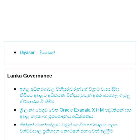
Diyasen - දියසෙන්
Lanka Governance
ඉහළ අධිකරණවල විනිසුරුවරුන්ගේ විශ්‍රාම වයස දීර්ඝ
කිරීමට අදාළව අධිකරණ විනිසුරුවරුන් අතර බරපතල ගැටලු
නිර්මාණය වී තිබීම
ශ්‍රී ලංකා රේගුව වෙත Oracle Exadata X11M පද්ධතියක් සහ
අදාළ මෘදුකාංග ප්‍රසම්පාදනය අධීක්ෂණය
භික්ෂූන් වහන්සේලාට වැටුප් ගෙවීම නවතාලන ලෙස
විශ්වවිද්‍යාල ප්‍රතිපාදන කොමිෂන් සභාවෙන් ඉල්ලීම