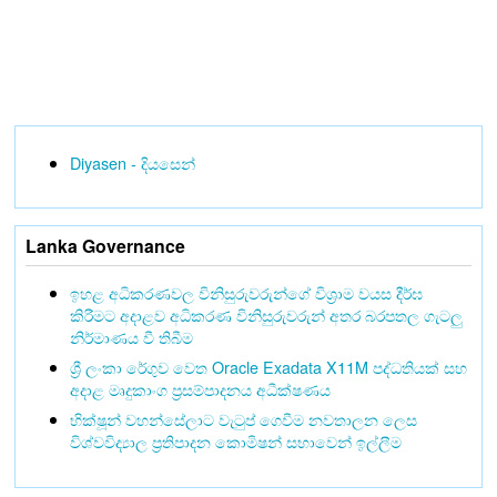
Diyasen - දියසෙන්
Lanka Governance
ඉහළ අධිකරණවල විනිසුරුවරුන්ගේ විශ්‍රාම වයස දීර්ඝ
කිරීමට අදාළව අධිකරණ විනිසුරුවරුන් අතර බරපතල ගැටලු
නිර්මාණය වී තිබීම
ශ්‍රී ලංකා රේගුව වෙත Oracle Exadata X11M පද්ධතියක් සහ
අදාළ මෘදුකාංග ප්‍රසම්පාදනය අධීක්ෂණය
භික්ෂූන් වහන්සේලාට වැටුප් ගෙවීම නවතාලන ලෙස
විශ්වවිද්‍යාල ප්‍රතිපාදන කොමිෂන් සභාවෙන් ඉල්ලීම