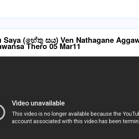
u Saya (හේතු සය) Ven Nathagane Agga
awansa Thero 05 Mar11