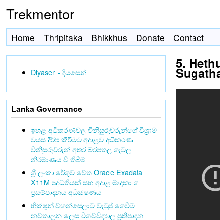
Trekmentor
Home
Thripitaka
Bhikkhus
Donate
Contact
5. Heth
Sugath
Diyasen - දියසෙන්
Lanka Governance
ඉහළ අධිකරණවල විනිසුරුවරුන්ගේ විශ්‍රාම
වයස දීර්ඝ කිරීමට අදාළව අධිකරණ
විනිසුරුවරුන් අතර බරපතල ගැටලු
නිර්මාණය වී තිබීම
ශ්‍රී ලංකා රේගුව වෙත Oracle Exadata
X11M පද්ධතියක් සහ අදාළ මෘදුකාංග
ප්‍රසම්පාදනය අධීක්ෂණය
භික්ෂූන් වහන්සේලාට වැටුප් ගෙවීම
නවතාලන ලෙස විශ්වවිද්‍යාල ප්‍රතිපාදන