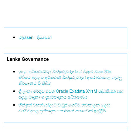
Diyasen - දියසෙන්
Lanka Governance
ඉහළ අධිකරණවල විනිසුරුවරුන්ගේ විශ්‍රාම වයස දීර්ඝ
කිරීමට අදාළව අධිකරණ විනිසුරුවරුන් අතර බරපතල ගැටලු
නිර්මාණය වී තිබීම
ශ්‍රී ලංකා රේගුව වෙත Oracle Exadata X11M පද්ධතියක් සහ
අදාළ මෘදුකාංග ප්‍රසම්පාදනය අධීක්ෂණය
භික්ෂූන් වහන්සේලාට වැටුප් ගෙවීම නවතාලන ලෙස
විශ්වවිද්‍යාල ප්‍රතිපාදන කොමිෂන් සභාවෙන් ඉල්ලීම