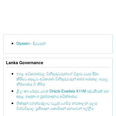
Diyasen - දියසෙන්
Lanka Governance
ඉහළ අධිකරණවල විනිසුරුවරුන්ගේ විශ්‍රාම වයස දීර්ඝ
කිරීමට අදාළව අධිකරණ විනිසුරුවරුන් අතර බරපතල ගැටලු
නිර්මාණය වී තිබීම
ශ්‍රී ලංකා රේගුව වෙත Oracle Exadata X11M පද්ධතියක් සහ
අදාළ මෘදුකාංග ප්‍රසම්පාදනය අධීක්ෂණය
භික්ෂූන් වහන්සේලාට වැටුප් ගෙවීම නවතාලන ලෙස
විශ්වවිද්‍යාල ප්‍රතිපාදන කොමිෂන් සභාවෙන් ඉල්ලීම