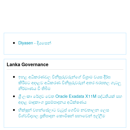
Diyasen - දියසෙන්
Lanka Governance
ඉහළ අධිකරණවල විනිසුරුවරුන්ගේ විශ්‍රාම වයස දීර්ඝ
කිරීමට අදාළව අධිකරණ විනිසුරුවරුන් අතර බරපතල ගැටලු
නිර්මාණය වී තිබීම
ශ්‍රී ලංකා රේගුව වෙත Oracle Exadata X11M පද්ධතියක් සහ
අදාළ මෘදුකාංග ප්‍රසම්පාදනය අධීක්ෂණය
භික්ෂූන් වහන්සේලාට වැටුප් ගෙවීම නවතාලන ලෙස
විශ්වවිද්‍යාල ප්‍රතිපාදන කොමිෂන් සභාවෙන් ඉල්ලීම