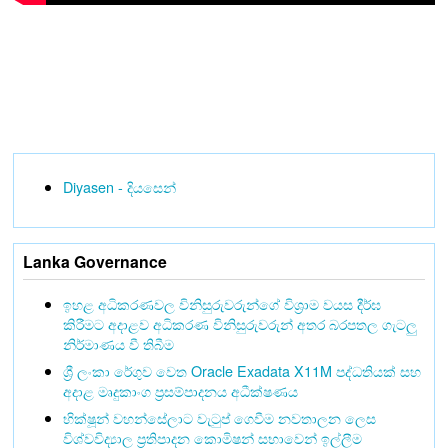
Diyasen - දියසෙන්
Lanka Governance
ඉහළ අධිකරණවල විනිසුරුවරුන්ගේ විශ්‍රාම වයස දීර්ඝ
කිරීමට අදාළව අධිකරණ විනිසුරුවරුන් අතර බරපතල ගැටලු
නිර්මාණය වී තිබීම
ශ්‍රී ලංකා රේගුව වෙත Oracle Exadata X11M පද්ධතියක් සහ
අදාළ මෘදුකාංග ප්‍රසම්පාදනය අධීක්ෂණය
භික්ෂූන් වහන්සේලාට වැටුප් ගෙවීම නවතාලන ලෙස
විශ්වවිද්‍යාල ප්‍රතිපාදන කොමිෂන් සභාවෙන් ඉල්ලීම