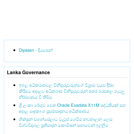
Diyasen - දියසෙන්
Lanka Governance
ඉහළ අධිකරණවල විනිසුරුවරුන්ගේ විශ්‍රාම වයස දීර්ඝ
කිරීමට අදාළව අධිකරණ විනිසුරුවරුන් අතර බරපතල ගැටලු
නිර්මාණය වී තිබීම
ශ්‍රී ලංකා රේගුව වෙත Oracle Exadata X11M පද්ධතියක් සහ
අදාළ මෘදුකාංග ප්‍රසම්පාදනය අධීක්ෂණය
භික්ෂූන් වහන්සේලාට වැටුප් ගෙවීම නවතාලන ලෙස
විශ්වවිද්‍යාල ප්‍රතිපාදන කොමිෂන් සභාවෙන් ඉල්ලීම