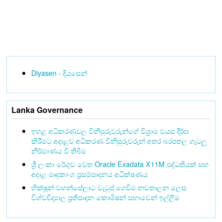
Diyasen - දියසෙන්
Lanka Governance
ඉහළ අධිකරණවල විනිසුරුවරුන්ගේ විශ්‍රාම වයස දීර්ඝ
කිරීමට අදාළව අධිකරණ විනිසුරුවරුන් අතර බරපතල ගැටලු
නිර්මාණය වී තිබීම
ශ්‍රී ලංකා රේගුව වෙත Oracle Exadata X11M පද්ධතියක් සහ
අදාළ මෘදුකාංග ප්‍රසම්පාදනය අධීක්ෂණය
භික්ෂූන් වහන්සේලාට වැටුප් ගෙවීම නවතාලන ලෙස
විශ්වවිද්‍යාල ප්‍රතිපාදන කොමිෂන් සභාවෙන් ඉල්ලීම