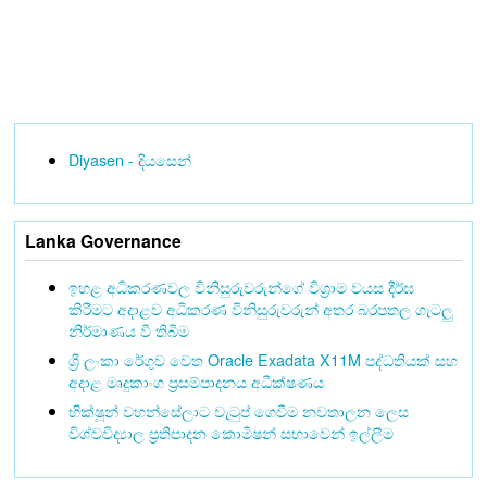
Diyasen - දියසෙන්
Lanka Governance
ඉහළ අධිකරණවල විනිසුරුවරුන්ගේ විශ්‍රාම වයස දීර්ඝ
කිරීමට අදාළව අධිකරණ විනිසුරුවරුන් අතර බරපතල ගැටලු
නිර්මාණය වී තිබීම
ශ්‍රී ලංකා රේගුව වෙත Oracle Exadata X11M පද්ධතියක් සහ
අදාළ මෘදුකාංග ප්‍රසම්පාදනය අධීක්ෂණය
භික්ෂූන් වහන්සේලාට වැටුප් ගෙවීම නවතාලන ලෙස
විශ්වවිද්‍යාල ප්‍රතිපාදන කොමිෂන් සභාවෙන් ඉල්ලීම