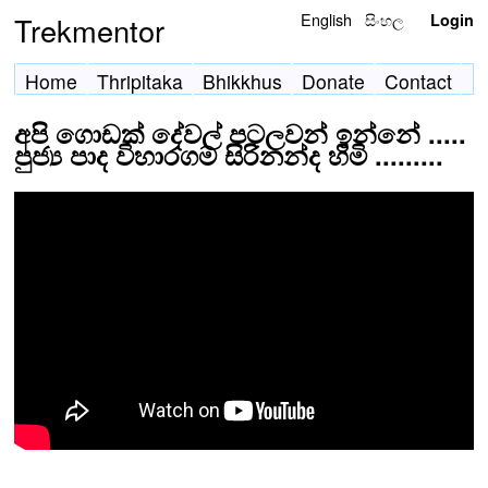
English
සිංහල
Trekmentor
Login
Home
Thripitaka
Bhikkhus
Donate
Contact
අපි ගොඩක් දේවල් පටලවන් ඉන්නේ .....
පුජ්‍ය පාද විහාරගම සිරිනන්ද හිමි .........