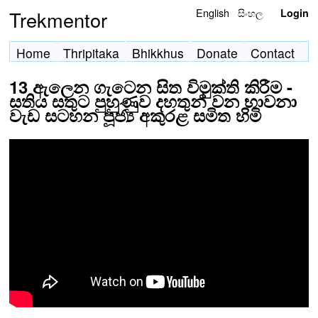
English
සිංහල
Trekmentor
Login
Home
Thripitaka
Bhikkhus
Donate
Contact
13 ඇලෙන ගැටෙන සිත විමුක්ති කිරීම -
සතිය සතුට පුහුණුව දහතුන් වන භාවනා
වැඩ සටහන පූජ්‍ය අකුරළ සමිත හිමි