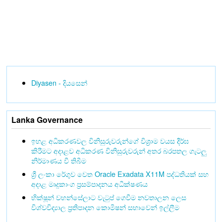
Diyasen - දියසෙන්
Lanka Governance
ඉහළ අධිකරණවල විනිසුරුවරුන්ගේ විශ්‍රාම වයස දීර්ඝ
කිරීමට අදාළව අධිකරණ විනිසුරුවරුන් අතර බරපතල ගැටලු
නිර්මාණය වී තිබීම
ශ්‍රී ලංකා රේගුව වෙත Oracle Exadata X11M පද්ධතියක් සහ
අදාළ මෘදුකාංග ප්‍රසම්පාදනය අධීක්ෂණය
භික්ෂූන් වහන්සේලාට වැටුප් ගෙවීම නවතාලන ලෙස
විශ්වවිද්‍යාල ප්‍රතිපාදන කොමිෂන් සභාවෙන් ඉල්ලීම