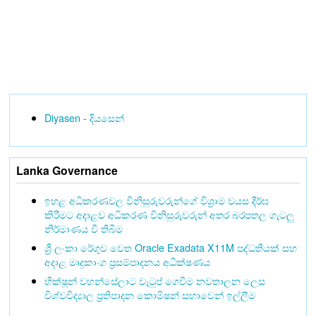
Diyasen - දියසෙන්
Lanka Governance
ඉහළ අධිකරණවල විනිසුරුවරුන්ගේ විශ්‍රාම වයස දීර්ඝ
කිරීමට අදාළව අධිකරණ විනිසුරුවරුන් අතර බරපතල ගැටලු
නිර්මාණය වී තිබීම
ශ්‍රී ලංකා රේගුව වෙත Oracle Exadata X11M පද්ධතියක් සහ
අදාළ මෘදුකාංග ප්‍රසම්පාදනය අධීක්ෂණය
භික්ෂූන් වහන්සේලාට වැටුප් ගෙවීම නවතාලන ලෙස
විශ්වවිද්‍යාල ප්‍රතිපාදන කොමිෂන් සභාවෙන් ඉල්ලීම