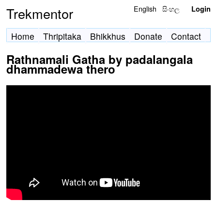
English
සිංහල
Trekmentor
Login
Home
Thripitaka
Bhikkhus
Donate
Contact
Rathnamali Gatha by padalangala
dhammadewa thero