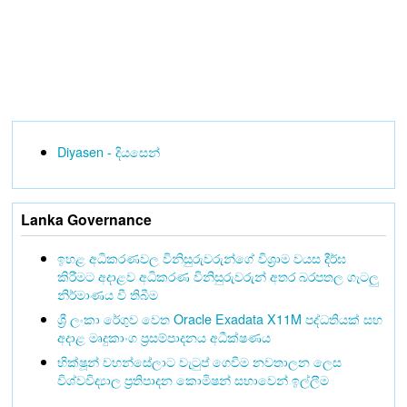
Diyasen - දියසෙන්
Lanka Governance
ඉහළ අධිකරණවල විනිසුරුවරුන්ගේ විශ්‍රාම වයස දීර්ඝ
කිරීමට අදාළව අධිකරණ විනිසුරුවරුන් අතර බරපතල ගැටලු
නිර්මාණය වී තිබීම
ශ්‍රී ලංකා රේගුව වෙත Oracle Exadata X11M පද්ධතියක් සහ
අදාළ මෘදුකාංග ප්‍රසම්පාදනය අධීක්ෂණය
භික්ෂූන් වහන්සේලාට වැටුප් ගෙවීම නවතාලන ලෙස
විශ්වවිද්‍යාල ප්‍රතිපාදන කොමිෂන් සභාවෙන් ඉල්ලීම