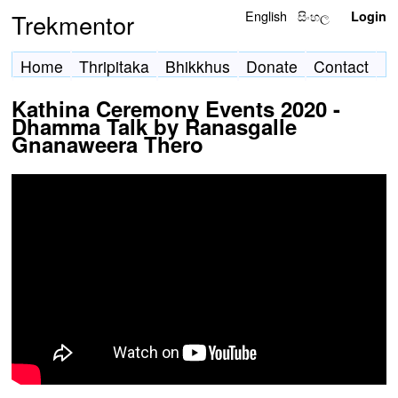
English
සිංහල
Trekmentor
Login
Home
Thripitaka
Bhikkhus
Donate
Contact
Kathina Ceremony Events 2020 -
Dhamma Talk by Ranasgalle
Gnanaweera Thero