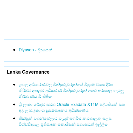
Diyasen - දියසෙන්
Lanka Governance
ඉහළ අධිකරණවල විනිසුරුවරුන්ගේ විශ්‍රාම වයස දීර්ඝ
කිරීමට අදාළව අධිකරණ විනිසුරුවරුන් අතර බරපතල ගැටලු
නිර්මාණය වී තිබීම
ශ්‍රී ලංකා රේගුව වෙත Oracle Exadata X11M පද්ධතියක් සහ
අදාළ මෘදුකාංග ප්‍රසම්පාදනය අධීක්ෂණය
භික්ෂූන් වහන්සේලාට වැටුප් ගෙවීම නවතාලන ලෙස
විශ්වවිද්‍යාල ප්‍රතිපාදන කොමිෂන් සභාවෙන් ඉල්ලීම