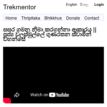
English
සිංහල
Trekmentor
Login
Home
Thripitaka
Bhikkhus
Donate
Contact
සසර ගමන නිමා කරගන්නා ආකාරය ||
පූජ්‍ය වලස්මුල්ලේ ගුණරතන ස්වාමීන්
වහන්සේ