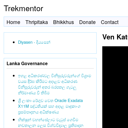
Trekmentor
Home
Thripitaka
Bhikkhus
Donate
Contact
Ven Kat
Diyasen - දියසෙන්
Lanka Governance
ඉහළ අධිකරණවල විනිසුරුවරුන්ගේ විශ්‍රාම
වයස දීර්ඝ කිරීමට අදාළව අධිකරණ
විනිසුරුවරුන් අතර බරපතල ගැටලු
නිර්මාණය වී තිබීම
ශ්‍රී ලංකා රේගුව වෙත Oracle Exadata
X11M පද්ධතියක් සහ අදාළ මෘදුකාංග
ප්‍රසම්පාදනය අධීක්ෂණය
භික්ෂූන් වහන්සේලාට වැටුප් ගෙවීම
නවතාලන ලෙස විශ්වවිද්‍යාල ප්‍රතිපාදන