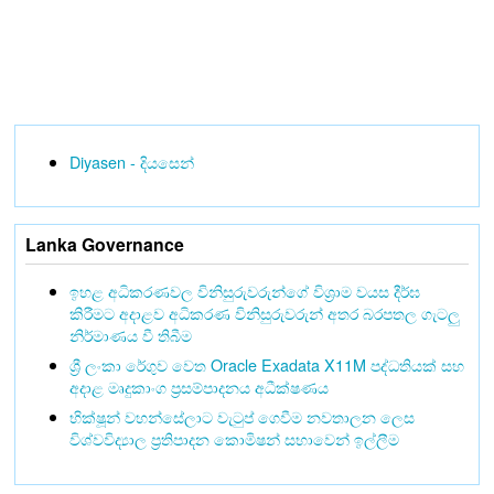
Diyasen - දියසෙන්
Lanka Governance
ඉහළ අධිකරණවල විනිසුරුවරුන්ගේ විශ්‍රාම වයස දීර්ඝ
කිරීමට අදාළව අධිකරණ විනිසුරුවරුන් අතර බරපතල ගැටලු
නිර්මාණය වී තිබීම
ශ්‍රී ලංකා රේගුව වෙත Oracle Exadata X11M පද්ධතියක් සහ
අදාළ මෘදුකාංග ප්‍රසම්පාදනය අධීක්ෂණය
භික්ෂූන් වහන්සේලාට වැටුප් ගෙවීම නවතාලන ලෙස
විශ්වවිද්‍යාල ප්‍රතිපාදන කොමිෂන් සභාවෙන් ඉල්ලීම