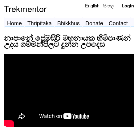
English
සිංහල
Trekmentor
Login
Home
Thripitaka
Bhikkhus
Donate
Contact
නාපානේ ප්‍රේමසිරි මහනායක හිමිපාණන්
උදය ගම්මන්පිලට දුන්න උපදෙස