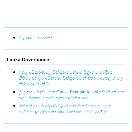
Diyasen - දියසෙන්
Lanka Governance
ඉහළ අධිකරණවල විනිසුරුවරුන්ගේ විශ්‍රාම වයස දීර්ඝ
කිරීමට අදාළව අධිකරණ විනිසුරුවරුන් අතර බරපතල ගැටලු
නිර්මාණය වී තිබීම
ශ්‍රී ලංකා රේගුව වෙත Oracle Exadata X11M පද්ධතියක් සහ
අදාළ මෘදුකාංග ප්‍රසම්පාදනය අධීක්ෂණය
භික්ෂූන් වහන්සේලාට වැටුප් ගෙවීම නවතාලන ලෙස
විශ්වවිද්‍යාල ප්‍රතිපාදන කොමිෂන් සභාවෙන් ඉල්ලීම