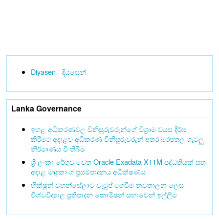
Diyasen - දියසෙන්
Lanka Governance
ඉහළ අධිකරණවල විනිසුරුවරුන්ගේ විශ්‍රාම වයස දීර්ඝ
කිරීමට අදාළව අධිකරණ විනිසුරුවරුන් අතර බරපතල ගැටලු
නිර්මාණය වී තිබීම
ශ්‍රී ලංකා රේගුව වෙත Oracle Exadata X11M පද්ධතියක් සහ
අදාළ මෘදුකාංග ප්‍රසම්පාදනය අධීක්ෂණය
භික්ෂූන් වහන්සේලාට වැටුප් ගෙවීම නවතාලන ලෙස
විශ්වවිද්‍යාල ප්‍රතිපාදන කොමිෂන් සභාවෙන් ඉල්ලීම