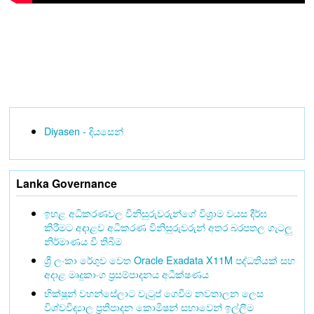
Diyasen - දියසෙන්
Lanka Governance
ඉහළ අධිකරණවල විනිසුරුවරුන්ගේ විශ්‍රාම වයස දීර්ඝ
කිරීමට අදාළව අධිකරණ විනිසුරුවරුන් අතර බරපතල ගැටලු
නිර්මාණය වී තිබීම
ශ්‍රී ලංකා රේගුව වෙත Oracle Exadata X11M පද්ධතියක් සහ
අදාළ මෘදුකාංග ප්‍රසම්පාදනය අධීක්ෂණය
භික්ෂූන් වහන්සේලාට වැටුප් ගෙවීම නවතාලන ලෙස
විශ්වවිද්‍යාල ප්‍රතිපාදන කොමිෂන් සභාවෙන් ඉල්ලීම