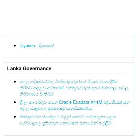
Diyasen - දියසෙන්
Lanka Governance
ඉහළ අධිකරණවල විනිසුරුවරුන්ගේ විශ්‍රාම වයස දීර්ඝ
කිරීමට අදාළව අධිකරණ විනිසුරුවරුන් අතර බරපතල ගැටලු
නිර්මාණය වී තිබීම
ශ්‍රී ලංකා රේගුව වෙත Oracle Exadata X11M පද්ධතියක් සහ
අදාළ මෘදුකාංග ප්‍රසම්පාදනය අධීක්ෂණය
භික්ෂූන් වහන්සේලාට වැටුප් ගෙවීම නවතාලන ලෙස
විශ්වවිද්‍යාල ප්‍රතිපාදන කොමිෂන් සභාවෙන් ඉල්ලීම